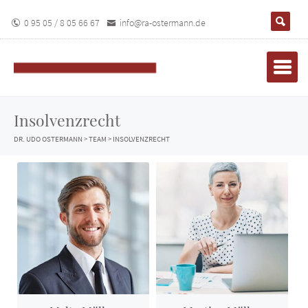
0 95 05 / 8 05 66 67
info@ra-ostermann.de
Insolvenzrecht
DR. UDO OSTERMANN
>
TEAM
>
INSOLVENZRECHT