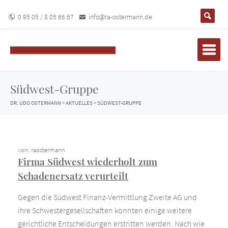
0 95 05 / 8 05 66 67
info@ra-ostermann.de
Südwest-Gruppe
DR. UDO OSTERMANN
>
AKTUELLES
>
SÜDWEST-GRUPPE
von: raostermann
Firma Südwest wiederholt zum
Schadenersatz verurteilt
Gegen die Südwest Finanz-Vermittlung Zweite AG und
ihre Schwestergesellschaften konnten einige weitere
gerichtliche Entscheidungen erstritten werden. Nach wie