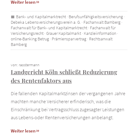
Weiter lesen
Bank- und Kapitalmarktrecht
·
Berufsunfähigkeitsversicherung
·
Debeka Lebensversicherungsverein a. G.
·
Fachanwalt Bamberg
·
Fachanwalt für Bank- und Kapitalmarktrecht
·
Fachanwalt für
Versicherungsrecht
·
Grauer Kapitalmarkt
·
Kanzleiinformation
·
online-Banking Betrug
·
Prämiensparvertrag
·
Rechtsanwalt
Bamberg
von: raostermann
Landgericht Köln schließt Reduzierung
des Rentenfaktors aus
Die fallenden Kapitalmarktzinsen der vergangenen Jahre
machten manche Versicherer erfinderisch, was die
Einschränkung bei Vertragsschluss zugesagter Leistungen
aus Lebens-oder Rentenversicherungen anbelangt.
Weiter lesen