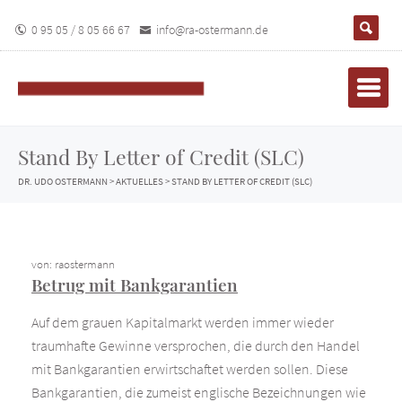
0 95 05 / 8 05 66 67
info@ra-ostermann.de
Stand By Letter of Credit (SLC)
DR. UDO OSTERMANN
>
AKTUELLES
>
STAND BY LETTER OF CREDIT (SLC)
von: raostermann
Betrug mit Bankgarantien
Auf dem grauen Kapitalmarkt werden immer wieder
traumhafte Gewinne versprochen, die durch den Handel
mit Bankgarantien erwirtschaftet werden sollen. Diese
Bankgarantien, die zumeist englische Bezeichnungen wie