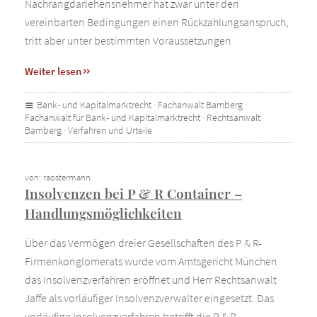
Nachrangdarlehensnehmer hat zwar unter den
vereinbarten Bedingungen einen Rückzahlungsanspruch,
tritt aber unter bestimmten Voraussetzungen
Weiter lesen
Bank- und Kapitalmarktrecht
·
Fachanwalt Bamberg
·
Fachanwalt für Bank- und Kapitalmarktrecht
·
Rechtsanwalt
Bamberg
·
Verfahren und Urteile
von: raostermann
Insolvenzen bei P & R Container –
Handlungsmöglichkeiten
Über das Vermögen dreier Gesellschaften des P & R-
Firmenkonglomerats wurde vom Amtsgericht München
das Insolvenzverfahren eröffnet und Herr Rechtsanwalt
Jaffe als vorläufiger Insolvenzverwalter eingesetzt. Das
vorläufige Insolvenzverfahren betrifft die P & R