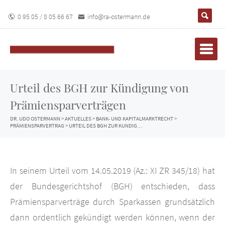
0 95 05 / 8 05 66 67
info@ra-ostermann.de
Urteil des BGH zur Kündigung von
Prämiensparverträgen
DR. UDO OSTERMANN
>
AKTUELLES
>
BANK- UND KAPITALMARKTRECHT
>
PRÄMIENSPARVERTRAG
>
URTEIL DES BGH ZUR KÜNDIGUNG VON PRÄMIENSPARVERTRÄGEN
In seinem Urteil vom 14.05.2019 (Az.: XI ZR 345/18) hat
der Bundesgerichtshof (BGH) entschieden, dass
Prämiensparverträge durch Sparkassen grundsätzlich
dann ordentlich gekündigt werden können, wenn der