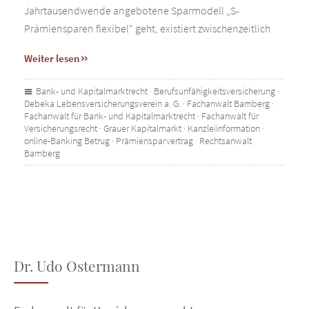
Jahrtausendwende angebotene Sparmodell „S-
Prämiensparen flexibel“ geht, existiert zwischenzeitlich
Weiter lesen
Bank- und Kapitalmarktrecht
·
Berufsunfähigkeitsversicherung
·
Debeka Lebensversicherungsverein a. G.
·
Fachanwalt Bamberg
·
Fachanwalt für Bank- und Kapitalmarktrecht
·
Fachanwalt für
Versicherungsrecht
·
Grauer Kapitalmarkt
·
Kanzleiinformation
·
online-Banking Betrug
·
Prämiensparvertrag
·
Rechtsanwalt
Bamberg
Dr. Udo Ostermann