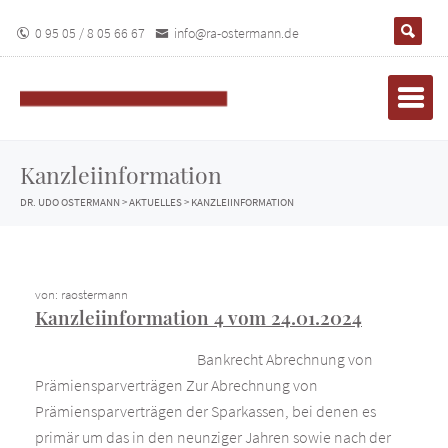
0 95 05 / 8 05 66 67
info@ra-ostermann.de
Kanzleiinformation
DR. UDO OSTERMANN
>
AKTUELLES
>
KANZLEIINFORMATION
von: raostermann
Kanzleiinformation 4 vom 24.01.2024
Bankrecht Abrechnung von
Prämiensparverträgen Zur Abrechnung von
Prämiensparverträgen der Sparkassen, bei denen es
primär um das in den neunziger Jahren sowie nach der