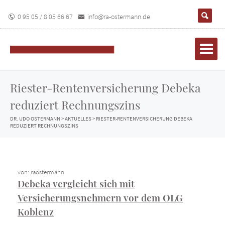
0 95 05 / 8 05 66 67
info@ra-ostermann.de
Riester-Rentenversicherung Debeka
reduziert Rechnungszins
DR. UDO OSTERMANN
>
AKTUELLES
>
RIESTER-RENTENVERSICHERUNG DEBEKA
REDUZIERT RECHNUNGSZINS
von: raostermann
Debeka vergleicht sich mit
Versicherungsnehmern vor dem OLG
Koblenz