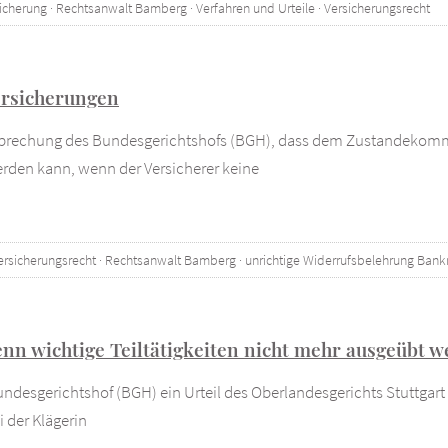
icherung
·
Rechtsanwalt Bamberg
·
Verfahren und Urteile
·
Versicherungsrecht
ersicherungen
htsprechung des Bundesgerichtshofs (BGH), dass dem Zustandekomm
den kann, wenn der Versicherer keine
ersicherungsrecht
·
Rechtsanwalt Bamberg
·
unrichtige Widerrufsbelehrung Bank
enn wichtige Teiltätigkeiten nicht mehr ausgeübt
Bundesgerichtshof (BGH) ein Urteil des Oberlandesgerichts Stuttgar
 der Klägerin