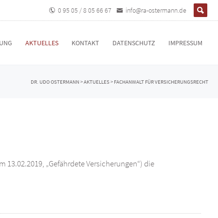
0 95 05 / 8 05 66 67
info@ra-ostermann.de
TUNG
AKTUELLES
KONTAKT
DATENSCHUTZ
IMPRESSUM
DR. UDO OSTERMANN
>
AKTUELLES
>
FACHANWALT FÜR VERSICHERUNGSRECHT
om 13.02.2019, „Gefährdete Versicherungen“) die