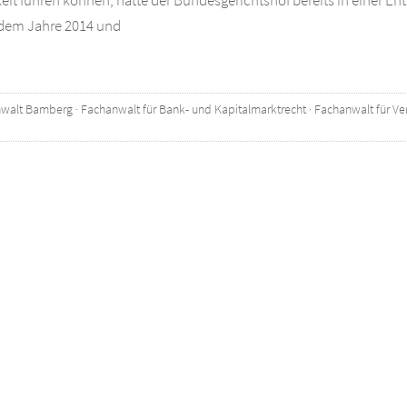
t führen können, hatte der Bundesgerichtshof bereits in einer Ent
 dem Jahre 2014 und
walt Bamberg
·
Fachanwalt für Bank- und Kapitalmarktrecht
·
Fachanwalt für Ve