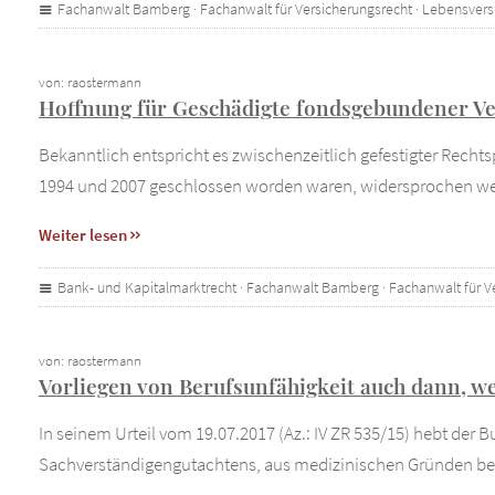
Fachanwalt Bamberg
·
Fachanwalt für Versicherungsrecht
·
Lebensvers
von: raostermann
Hoffnung für Geschädigte fondsgebundener V
Bekanntlich entspricht es zwischenzeitlich gefestigter Rec
1994 und 2007 geschlossen worden waren, widersprochen wer
Weiter lesen
Bank- und Kapitalmarktrecht
·
Fachanwalt Bamberg
·
Fachanwalt für V
von: raostermann
Vorliegen von Berufsunfähigkeit auch dann, w
In seinem Urteil vom 19.07.2017 (Az.: IV ZR 535/15) hebt der 
Sachverständigengutachtens, aus medizinischen Gründen bei