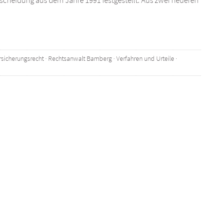
scheidung aus dem Jahre 1991 festgestellt. Aus zwei neueren
rsicherungsrecht
·
Rechtsanwalt Bamberg
·
Verfahren und Urteile
·