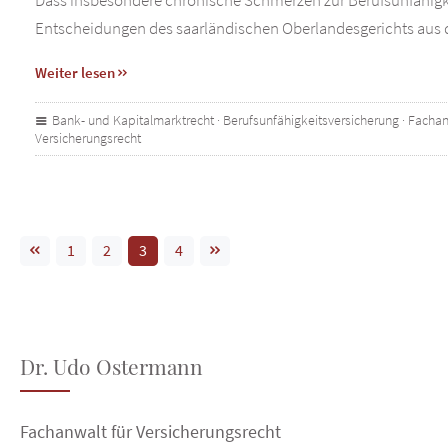
Dass insbesondere chronische Schmerzen zur Berufsunfähigkei
Entscheidungen des saarländischen Oberlandesgerichts aus
Weiter lesen
Bank- und Kapitalmarktrecht
·
Berufsunfähigkeitsversicherung
·
Fachan
Versicherungsrecht
1
2
3
4
Dr. Udo Ostermann
Fachanwalt für Versicherungsrecht