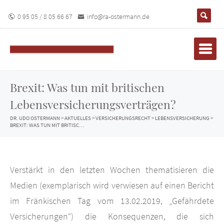
0 95 05 / 8 05 66 67
info@ra-ostermann.de
Brexit: Was tun mit britischen
Lebensversicherungsverträgen?
DR. UDO OSTERMANN
>
AKTUELLES
>
VERSICHERUNGSRECHT
>
LEBENSVERSICHERUNG
>
BREXIT: WAS TUN MIT BRITISCHEN LEBENSVERSICHERUNGSVERTRÄGEN?
Verstärkt in den letzten Wochen thematisieren die
Medien (exemplarisch wird verwiesen auf einen Bericht
im Fränkischen Tag vom 13.02.2019, „Gefährdete
Versicherungen“) die Konsequenzen, die sich