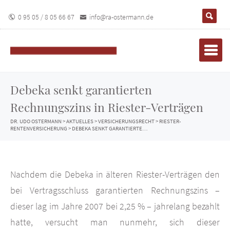
0 95 05 / 8 05 66 67
info@ra-ostermann.de
Debeka senkt garantierten
Rechnungszins in Riester-Verträgen
DR. UDO OSTERMANN
>
AKTUELLES
>
VERSICHERUNGSRECHT
>
RIESTER-
RENTENVERSICHERUNG
>
DEBEKA SENKT GARANTIERTEN RECHNUNGSZINS IN RIESTER-VERTRÄGEN
Nachdem die Debeka in älteren Riester-Verträgen den
bei Vertragsschluss garantierten Rechnungszins –
dieser lag im Jahre 2007 bei 2,25 % – jahrelang bezahlt
hatte, versucht man nunmehr, sich dieser