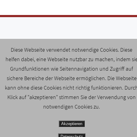
Öffnungszeiten:
Diese Webseite verwendet notwendige Cookies. Diese
Mo - Do von 8:00 bis 17:00 Uhr
helfen dabei, eine Webseite nutzbar zu machen, indem si
Fr von 8:00 bis 14 Uhr
Grundfunktionen wie Seitennavigation und Zugriff auf
sichere Bereiche der Webseite ermöglichen. Die Webseite
Termine nach Vereinbarung
kann ohne diese Cookies nicht richtig funktionieren. Durc
Klick auf "akzeptieren" stimmen Sie der Verwendung von
notwendigen Cookies zu.
Akzeptieren
Datenschutz