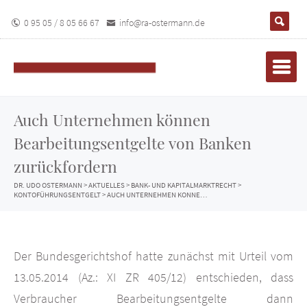
0 95 05 / 8 05 66 67
info@ra-ostermann.de
Auch Unternehmen können
Bearbeitungsentgelte von Banken
zurückfordern
DR. UDO OSTERMANN
>
AKTUELLES
>
BANK- UND KAPITALMARKTRECHT
>
KONTOFÜHRUNGSENTGELT
>
AUCH UNTERNEHMEN KÖNNEN BEARBEITUNGSENTGELTE VON BANKEN ZURÜCKFORDERN
Der Bundesgerichtshof hatte zunächst mit Urteil vom
13.05.2014 (Az.: XI ZR 405/12) entschieden, dass
Verbraucher Bearbeitungsentgelte dann