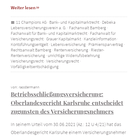
Weiter lesen
11 Champions AG
·
Bank- und Kapitalmarktrecht
·
Debeka
Lebensversicherungsverein a. G.
·
Fachanwalt Bamberg
·
Fachanwalt für Bank- und Kapitalmarktrecht
·
Fachanwalt für
Versicherungsrecht
·
Grauer Kapitalmarkt
·
Kanzleiinformation
·
Kontoführungsentgelt
·
Lebensversicherung
·
Prämiensparvertrag
·
Rechtsanwalt Bamberg
·
Rentenversicherung
·
Riester-
Rentenversicherung
·
unrichtige Widerrufsbelehrung
Versicherungsrecht
·
Versicherungsrecht
·
Vorfälligkeitsentschädigung
von: raostermann
Betriebsschließungsversicherung:
Oberlandesgericht Karlsruhe entscheidet
zugunsten des Versicherungsnehmers
In seinem Urteil vom 30.06.2021 (Az.: 12 U 4/21) hat das
Oberlandesgericht Karlsruhe einem Versicherungsnehmer