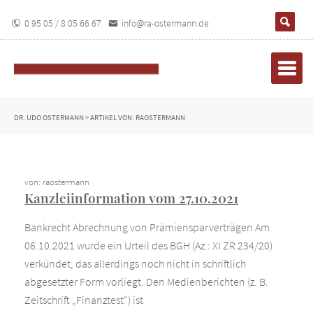
0 95 05 / 8 05 66 67
info@ra-ostermann.de
DR. UDO OSTERMANN
>
ARTIKEL VON: RAOSTERMANN
von: raostermann
Kanzleiinformation vom 27.10.2021
Bankrecht Abrechnung von Prämiensparverträgen Am
06.10.2021 wurde ein Urteil des BGH (Az.: XI ZR 234/20)
verkündet, das allerdings noch nicht in schriftlich
abgesetzter Form vorliegt. Den Medienberichten (z. B.
Zeitschrift „Finanztest“) ist