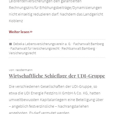
Leibrentenversicherungen den garantierten
Rechnungszins für Erhöhungsbeiträge/Dynamisierungen
nicht einseitig reduzieren darf. Nachdem das Landgericht
Koblenz
Weiter lesen
Debeka Lebensversicherungsverein a. G.
·
Fachanwalt Bamberg
·
Fachanwalt für Versicherungsrecht
·
Rechtsanwalt Bamberg
·
Versicherungsrecht
von: raostermann
Wirtschaftliche Schieflage der UDI-Gruppe
Die verschiedenen Gesellschaften der UDI-Gruppe, so
etwa die UDI Energie Festzins III GmbH & Co. KG, hatten
umweltbewussten Kapitalanlegern eine Beteiligung über
– angeblich festverzinsliche – Nachrangdarlehen
angeboten. Es darf vermutet werden,