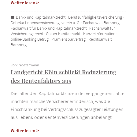
Weiter lesen
Bank- und Kapitalmarktrecht
·
Berufsunfähigkeitsversicherung
·
Debeka Lebensversicherungsverein a. G.
·
Fachanwalt Bamberg
·
Fachanwalt für Bank- und Kapitalmarktrecht
·
Fachanwalt für
Versicherungsrecht
·
Grauer Kapitalmarkt
·
Kanzleiinformation
·
online-Banking Betrug
·
Prämiensparvertrag
·
Rechtsanwalt
Bamberg
von: raostermann
Landgericht Köln schließt Reduzierung
des Rentenfaktors aus
Die fallenden Kapitalmarktzinsen der vergangenen Jahre
machten manche Versicherer erfinderisch, was die
Einschränkung bei Vertragsschluss zugesagter Leistungen
aus Lebens-oder Rentenversicherungen anbelangt.
Weiter lesen