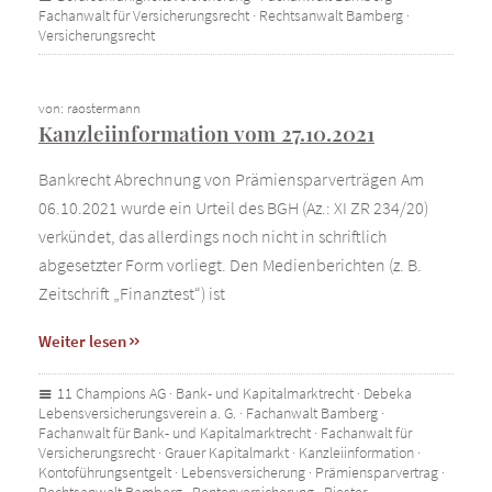
Fachanwalt für Versicherungsrecht
·
Rechtsanwalt Bamberg
·
Versicherungsrecht
von: raostermann
Kanzleiinformation vom 27.10.2021
Bankrecht Abrechnung von Prämiensparverträgen Am
06.10.2021 wurde ein Urteil des BGH (Az.: XI ZR 234/20)
verkündet, das allerdings noch nicht in schriftlich
abgesetzter Form vorliegt. Den Medienberichten (z. B.
Zeitschrift „Finanztest“) ist
Weiter lesen
11 Champions AG
·
Bank- und Kapitalmarktrecht
·
Debeka
Lebensversicherungsverein a. G.
·
Fachanwalt Bamberg
·
Fachanwalt für Bank- und Kapitalmarktrecht
·
Fachanwalt für
Versicherungsrecht
·
Grauer Kapitalmarkt
·
Kanzleiinformation
·
Kontoführungsentgelt
·
Lebensversicherung
·
Prämiensparvertrag
·
Rechtsanwalt Bamberg
·
Rentenversicherung
·
Riester-