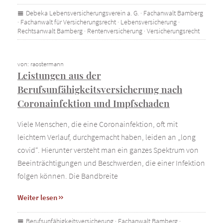
Debeka Lebensversicherungsverein a. G.
·
Fachanwalt Bamberg
·
Fachanwalt für Versicherungsrecht
·
Lebensversicherung
·
Rechtsanwalt Bamberg
·
Rentenversicherung
·
Versicherungsrecht
von: raostermann
Leistungen aus der
Berufsunfähigkeitsversicherung nach
Coronainfektion und Impfschaden
Viele Menschen, die eine Coronainfektion, oft mit
leichtem Verlauf, durchgemacht haben, leiden an „long
covid“. Hierunter versteht man ein ganzes Spektrum von
Beeinträchtigungen und Beschwerden, die einer Infektion
folgen können. Die Bandbreite
Weiter lesen
Berufsunfähigkeitsversicherung
·
Fachanwalt Bamberg
·