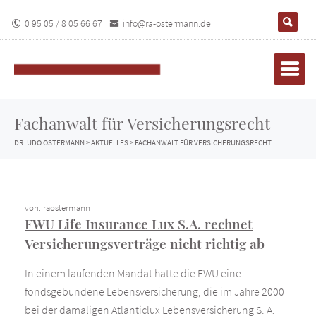
0 95 05 / 8 05 66 67
info@ra-ostermann.de
Fachanwalt für Versicherungsrecht
DR. UDO OSTERMANN
>
AKTUELLES
>
FACHANWALT FÜR VERSICHERUNGSRECHT
von: raostermann
FWU Life Insurance Lux S.A. rechnet
Versicherungsverträge nicht richtig ab
In einem laufenden Mandat hatte die FWU eine
fondsgebundene Lebensversicherung, die im Jahre 2000
bei der damaligen Atlanticlux Lebensversicherung S. A.